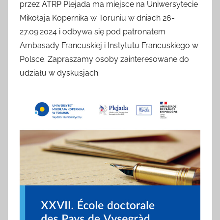
się
przez ATRP Plejada ma miejsce na Uniwersytecie
zawodowo
Mikołaja Kopernika w Toruniu w dniach 26-
szeroko
27.09.2024 i odbywa się pod patronatem
pojmowaną
Ambasady Francuskiej i Instytutu Francuskiego w
problematyką
Polsce. Zapraszamy osoby zainteresowane do
języka,
udziału w dyskusjach.
literatury
i
kultury
francuskiej
i
krajów
francuskiego
obszaru
językowego.